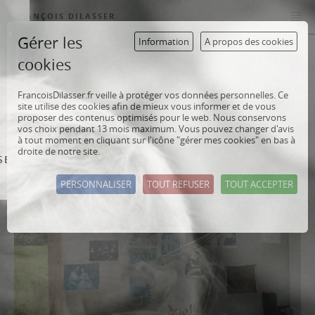
FRANÇOIS DILASSER
Gérer les
Information
A propos des cookies
ACTUALITÉ
cookies
FrancoisDilasser.fr veille à protéger vos données personnelles. Ce
site utilise des cookies afin de mieux vous informer et de vous
proposer des contenus optimisés pour le web. Nous conservons
vos choix pendant 13 mois maximum. Vous pouvez changer d'avis
à tout moment en cliquant sur l'icône "gérer mes cookies" en bas à
droite de notre site.
SER
PERSONNALISER
TOUT REFUSER
TOUT ACCEPTER